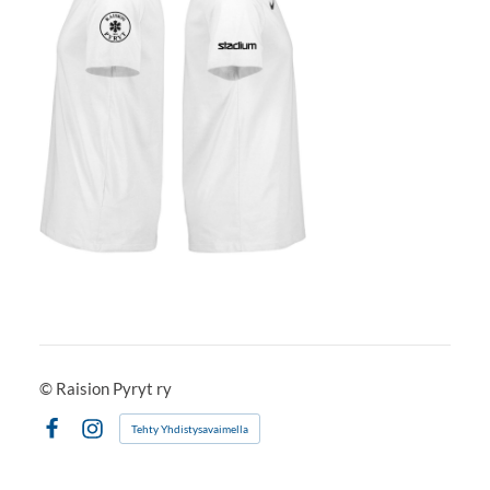
©
Raision Pyryt ry
Tehty Yhdistysavaimella
Facebook
Instagram