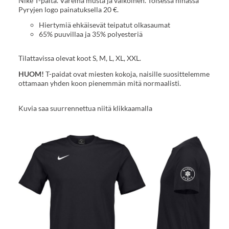
Nike T-paita. Väreinä musta ja valkoinen. Toisessa hihassa
Pyryjen logo painatuksella 20 €.
Hiertymiä ehkäisevät teipatut olkasaumat
65% puuvillaa ja 35% polyesteriä
Tilattavissa olevat koot S, M, L, XL, XXL.
HUOM!
T-paidat
ovat miesten kokoja, naisille suosittelemme
ottamaan yhden koon pienemmän mitä normaalisti.
Kuvia saa suurrennettua niitä klikkaamalla