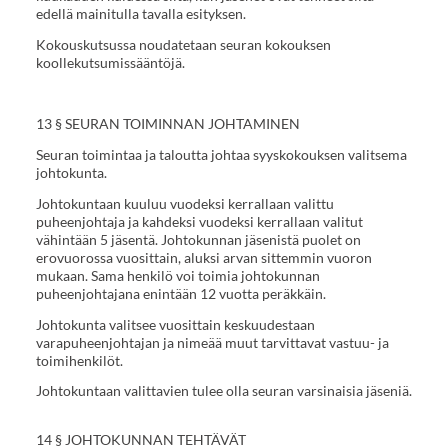
edellä mainitulla tavalla esityksen.
Kokouskutsussa noudatetaan seuran kokouksen
koollekutsumissääntöjä.
13 § SEURAN TOIMINNAN JOHTAMINEN
Seuran toimintaa ja taloutta johtaa syyskokouksen valitsema
johtokunta.
Johtokuntaan kuuluu vuodeksi kerrallaan valittu
puheenjohtaja ja kahdeksi vuodeksi kerrallaan valitut
vähintään 5 jäsentä. Johtokunnan jäsenistä puolet on
erovuorossa vuosittain, aluksi arvan sittemmin vuoron
mukaan. Sama henkilö voi toimia johtokunnan
puheenjohtajana enintään 12 vuotta peräkkäin.
Johtokunta valitsee vuosittain keskuudestaan
varapuheenjohtajan ja nimeää muut tarvittavat vastuu- ja
toimihenkilöt.
Johtokuntaan valittavien tulee olla seuran varsinaisia jäseniä.
14 § JOHTOKUNNAN TEHTÄVÄT