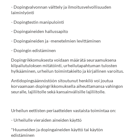
- Dopingvalvonnan välttely ja ilmoitusvelvollisuuden
laiminlyönti
- Dopingtestin manipulointi
- Dopingaineiden hallussapito
- Dopingaineiden ja -menetelmien levittäminen
- Dopingin edistäminen
Dopingrikkomuksesta voidaan määrätä seuraamuksena
kilpailutuloksen mitätöinti, urheilutapahtuman tulosten
hylkääminen, urheilun toimintakielto ja kirjallinen varoitus.
Antidopingsäännöstöön sitoutunut henkilö voi joutua
korvaamaan dopingrikkomuksella aiheuttamansa vahingon
seuralle, lajiliitolle sekä kansainvälisille lajiliitolle.
Urheilun eettisten periaatteiden vastaista toimintaa on:
- Urheilulle vieraiden aineiden käyttö
*Huumeiden ja dopingaineiden käyttö tai käytön
edistäminen