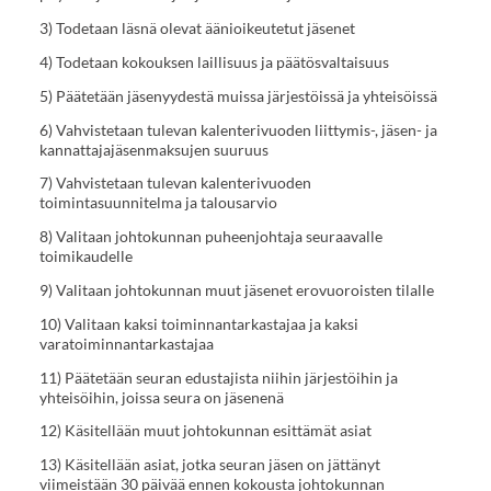
3) Todetaan läsnä olevat äänioikeutetut jäsenet
4) Todetaan kokouksen laillisuus ja päätösvaltaisuus
5) Päätetään jäsenyydestä muissa järjestöissä ja yhteisöissä
6) Vahvistetaan tulevan kalenterivuoden liittymis-, jäsen- ja
kannattajajäsenmaksujen suuruus
7) Vahvistetaan tulevan kalenterivuoden
toimintasuunnitelma ja talousarvio
8) Valitaan johtokunnan puheenjohtaja seuraavalle
toimikaudelle
9) Valitaan johtokunnan muut jäsenet erovuoroisten tilalle
10) Valitaan kaksi toiminnantarkastajaa ja kaksi
varatoiminnantarkastajaa
11) Päätetään seuran edustajista niihin järjestöihin ja
yhteisöihin, joissa seura on jäsenenä
12) Käsitellään muut johtokunnan esittämät asiat
13) Käsitellään asiat, jotka seuran jäsen on jättänyt
viimeistään 30 päivää ennen kokousta johtokunnan