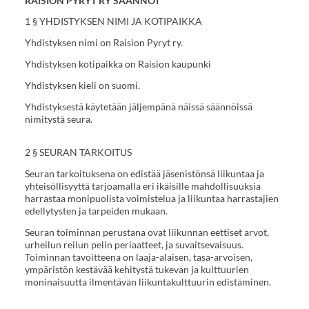
RAISION PYRYT RY SÄÄNNÖT
1 § YHDISTYKSEN NIMI JA KOTIPAIKKA
Yhdistyksen nimi on Raision Pyryt ry.
Yhdistyksen kotipaikka on Raision kaupunki
Yhdistyksen kieli on suomi.
Yhdistyksestä käytetään jäljempänä näissä säännöissä
nimitystä seura.
2 § SEURAN TARKOITUS
Seuran tarkoituksena on edistää jäsenistönsä liikuntaa ja
yhteisöllisyyttä tarjoamalla eri ikäisille mahdollisuuksia
harrastaa monipuolista voimistelua ja liikuntaa harrastajien
edellytysten ja tarpeiden mukaan.
Seuran toiminnan perustana ovat liikunnan eettiset arvot,
urheilun reilun pelin periaatteet, ja suvaitsevaisuus.
Toiminnan tavoitteena on laaja-alaisen, tasa-arvoisen,
ympäristön kestävää kehitystä tukevan ja kulttuurien
moninaisuutta ilmentävän liikuntakulttuurin edistäminen.