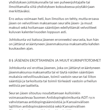
yhdistyksen johtokunnalle tai sen puheenjohtajalle tai
ilmoittamalla siitä yhdistyksen kokouksessa pöytäkirjaan
merkittäväksi.
Ero astuu voimaan heti, kun ilmoitus on tehty, mutta eroava
jäsen on velvollinen maksamaan seuralle jäsen- ja muut
maksut sekä hoitamaan sääntöjen edellyttämät velvoitteet
kuluvan kalenterivuoden loppuun asti.
Johtokunta voi katsoa jäsenen eronneeksi seurasta, kun hän
on jättänyt erääntyneen jäsenmaksunsa maksamatta kahden
kuukauden ajan.
8 § JÄSENEN EROTTAMINEN JA MUUT KURINPITOTOIMET
Johtokunta voi erottaa jäsenen, joka on jättänyt erääntyneen
jäsenmaksunsa maksamatta tai ei täytä näiden sääntöjen
mukaisia velvollisuuksiaan, toimii vastoin seuran tai liiton
sääntöjä ja tarkoitusta tai toimii törkeästi vastoin urheilun
eettisiä periaatteita.
Seuran jäsen sitoutuu noudattamaan kulloinkin
voimassaolevaa Suomen Antidopingtoimikunta ADT ry:n
vahvistamaa antidopingsäännöstöä ja Kansainvälisen
lajiliiton antidopinsäännöstöä sekä Kansainvälisen