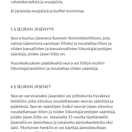
rahainkeräyksiä ja arpajaisia,
6) järjestää myyjäisiä ja buffet-toimintaa
5 § SEURAN JÄSENYYS
Seura kuuluu jäsenenä Suomen Voimisteluliittoon, jota
näissä säännöissä sanotaan liitoksi ja noudattaa liiton ja
niiden kansallisten ja kansainvälisten liikuntajärjestöjen
sääntöjä, joiden jäsen liitto on.
Vuosikokouksen päätöksellä seura voi liittyä muihin
liikuntajärjestöihin ja noudattaa niiden sääntöjä.
6 § SEURAN JÄSENET
Seuran varsinaiseksi jäseneksi voi johtokunta hyväksyä
henkilön, joka sitoutuu noudattamaan seuran sääntöjä ja
päätöksiä. Seuran sääntöjen lisäksi seuran jäsen sitoutuu
noudattamaan liiton ja niiden liikuntajärjestöjen sääntöjä,
joiden jäsen liitto on. Jokaisella 15 vuotta täyttäneellä
jäsenellä on äänioikeus ja jokaisella äänioikeutetulla yksi
ääni. Yksityinen henkilö ei voi käyttää äänioikeuttaan