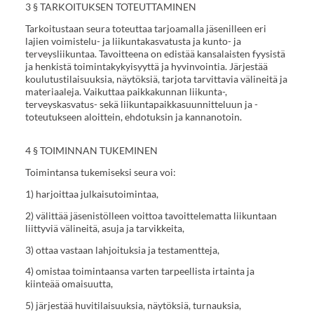
3 § TARKOITUKSEN TOTEUTTAMINEN
Tarkoitustaan seura toteuttaa tarjoamalla jäsenilleen eri
lajien voimistelu- ja liikuntakasvatusta ja kunto- ja
terveysliikuntaa. Tavoitteena on edistää kansalaisten fyysistä
ja henkistä toimintakykyisyyttä ja hyvinvointia. Järjestää
koulutustilaisuuksia, näytöksiä, tarjota tarvittavia välineitä ja
materiaaleja. Vaikuttaa paikkakunnan liikunta-,
terveyskasvatus- sekä liikuntapaikkasuunnitteluun ja -
toteutukseen aloittein, ehdotuksin ja kannanotoin.
4 § TOIMINNAN TUKEMINEN
Toimintansa tukemiseksi seura voi:
1) harjoittaa julkaisutoimintaa,
2) välittää jäsenistölleen voittoa tavoittelematta liikuntaan
liittyviä välineitä, asuja ja tarvikkeita,
3) ottaa vastaan lahjoituksia ja testamentteja,
4) omistaa toimintaansa varten tarpeellista irtainta ja
kiinteää omaisuutta,
5) järjestää huvitilaisuuksia, näytöksiä, turnauksia,