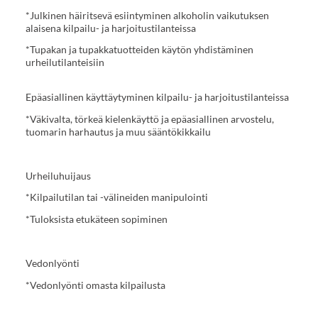
*Julkinen häiritsevä esiintyminen alkoholin vaikutuksen
alaisena kilpailu- ja harjoitustilanteissa
*Tupakan ja tupakkatuotteiden käytön yhdistäminen
urheilutilanteisiin
Epäasiallinen käyttäytyminen kilpailu- ja harjoitustilanteissa
*Väkivalta, törkeä kielenkäyttö ja epäasiallinen arvostelu,
tuomarin harhautus ja muu sääntökikkailu
Urheiluhuijaus
*Kilpailutilan tai -välineiden manipulointi
*Tuloksista etukäteen sopiminen
Vedonlyönti
*Vedonlyönti omasta kilpailusta