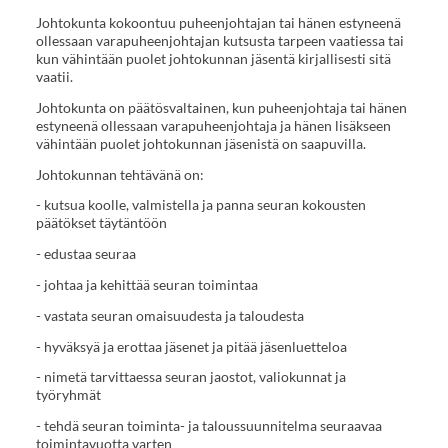
Johtokunta kokoontuu puheenjohtajan tai hänen estyneenä
ollessaan varapuheenjohtajan kutsusta tarpeen vaatiessa tai
kun vähintään puolet johtokunnan jäsentä kirjallisesti sitä
vaatii.
Johtokunta on päätösvaltainen, kun puheenjohtaja tai hänen
estyneenä ollessaan varapuheenjohtaja ja hänen lisäkseen
vähintään puolet johtokunnan jäsenistä on saapuvilla.
Johtokunnan tehtävänä on:
- kutsua koolle, valmistella ja panna seuran kokousten
päätökset täytäntöön
- edustaa seuraa
- johtaa ja kehittää seuran toimintaa
- vastata seuran omaisuudesta ja taloudesta
- hyväksyä ja erottaa jäsenet ja pitää jäsenluetteloa
- nimetä tarvittaessa seuran jaostot, valiokunnat ja
työryhmät
- tehdä seuran toiminta- ja taloussuunnitelma seuraavaa
toimintavuotta varten