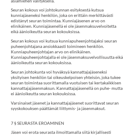
asiamiehen välityksellä.
Seuran kokous voi johtokunnan esityksestä kutsua
kunniajäseneksi henkilön, joka on erittäin merkittävästi
edistänyt seuran toimintaa. Kunniajäsenen arvo on
elinikäinen. Kunniajäsenellä ei ole jäsenmaksuvelvoitetta
eikä äänioikeutta seuran kokouksissa.
Seuran kokous voi kutsua kunniapuheenjohtajaksi seuran
puheenjohtajana ansiokkaasti toimineen henkilön.
Kunniapuheenjohtajan arvo on elinikäinen.
Kunniapuheenjohtajalla ei ole jäsenmaksuvelvollisuutta eikä
äänioikeutta seuran kokouksissa.
Seuran johtokunta voi hyväksyä kannattajajäseneksi
yksityisen henkilön tai oikeuskelpoisen yhteisön, joka tukee
seuran toimintaa suorittamalla vuotuisen tai kertakaikkisen
kannattajajäsenmaksun. Kannattajajäsenellä on puhe- mutta
ei äänioikeutta seuran kokouksissa.
Varsinaiset jäsenet ja kannattajajäsenet suorittavat seuran
syyskokouksen päättämät liittymis- ja jäsenmaksut.
7 § SEURASTA EROAMINEN
Jäsen voi erota seurasta ilmoittamalla siitä kirjallisesti