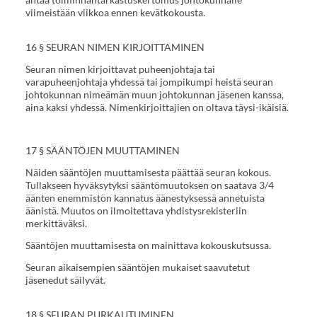
viimeistään viikkoa ennen kevätkokousta.
16 § SEURAN NIMEN KIRJOITTAMINEN
Seuran nimen kirjoittavat puheenjohtaja tai
varapuheenjohtaja yhdessä tai jompikumpi heistä seuran
johtokunnan nimeämän muun johtokunnan jäsenen kanssa,
aina kaksi yhdessä. Nimenkirjoittajien on oltava täysi-ikäisiä.
17 § SÄÄNTÖJEN MUUTTAMINEN
Näiden sääntöjen muuttamisesta päättää seuran kokous.
Tullakseen hyväksytyksi sääntömuutoksen on saatava 3/4
äänten enemmistön kannatus äänestyksessä annetuista
äänistä. Muutos on ilmoitettava yhdistysrekisteriin
merkittäväksi.
Sääntöjen muuttamisesta on mainittava kokouskutsussa.
Seuran aikaisempien sääntöjen mukaiset saavutetut
jäsenedut säilyvät.
18 § SEURAN PURKAUTUMINEN