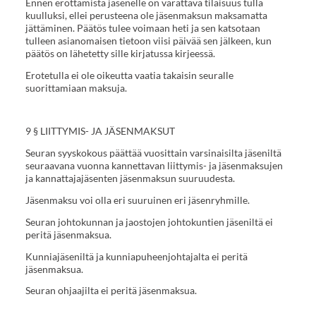
Ennen erottamista jäsenelle on varattava tilaisuus tulla
kuulluksi, ellei perusteena ole jäsenmaksun maksamatta
jättäminen. Päätös tulee voimaan heti ja sen katsotaan
tulleen asianomaisen tietoon viisi päivää sen jälkeen, kun
päätös on lähetetty sille kirjatussa kirjeessä.
Erotetulla ei ole oikeutta vaatia takaisin seuralle
suorittamiaan maksuja.
9 § LIITTYMIS- JA JÄSENMAKSUT
Seuran syyskokous päättää vuosittain varsinaisilta jäseniltä
seuraavana vuonna kannettavan liittymis- ja jäsenmaksujen
ja kannattajajäsenten jäsenmaksun suuruudesta.
Jäsenmaksu voi olla eri suuruinen eri jäsenryhmille.
Seuran johtokunnan ja jaostojen johtokuntien jäseniltä ei
peritä jäsenmaksua.
Kunniajäseniltä ja kunniapuheenjohtajalta ei peritä
jäsenmaksua.
Seuran ohjaajilta ei peritä jäsenmaksua.