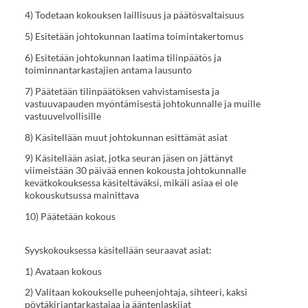
4) Todetaan kokouksen laillisuus ja päätösvaltaisuus
5) Esitetään johtokunnan laatima toimintakertomus
6) Esitetään johtokunnan laatima tilinpäätös ja
toiminnantarkastajien antama lausunto
7) Päätetään tilinpäätöksen vahvistamisesta ja
vastuuvapauden myöntämisestä johtokunnalle ja muille
vastuuvelvollisille
8) Käsitellään muut johtokunnan esittämät asiat
9) Käsitellään asiat, jotka seuran jäsen on jättänyt
viimeistään 30 päivää ennen kokousta johtokunnalle
kevätkokouksessa käsiteltäväksi, mikäli asiaa ei ole
kokouskutsussa mainittava
10) Päätetään kokous
Syyskokouksessa käsitellään seuraavat asiat:
1) Avataan kokous
2) Valitaan kokoukselle puheenjohtaja, sihteeri, kaksi
pöytäkirjantarkastajaa ja ääntenlaskijat