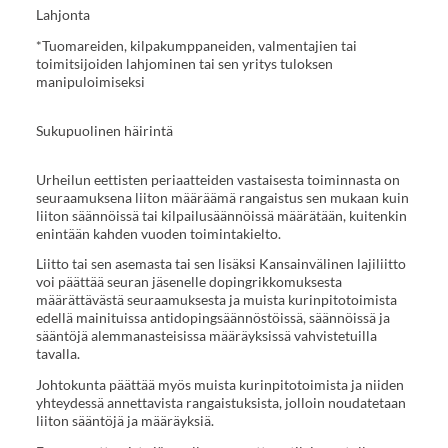
Lahjonta
*Tuomareiden, kilpakumppaneiden, valmentajien tai
toimitsijoiden lahjominen tai sen yritys tuloksen
manipuloimiseksi
Sukupuolinen häirintä
Urheilun eettisten periaatteiden vastaisesta toiminnasta on
seuraamuksena liiton määräämä rangaistus sen mukaan kuin
liiton säännöissä tai kilpailusäännöissä määrätään, kuitenkin
enintään kahden vuoden toimintakielto.
Liitto tai sen asemasta tai sen lisäksi Kansainvälinen lajiliitto
voi päättää seuran jäsenelle dopingrikkomuksesta
määrättävästä seuraamuksesta ja muista kurinpitotoimista
edellä mainituissa antidopingsäännöstöissä, säännöissä ja
sääntöjä alemmanasteisissa määräyksissä vahvistetuilla
tavalla.
Johtokunta päättää myös muista kurinpitotoimista ja niiden
yhteydessä annettavista rangaistuksista, jolloin noudatetaan
liiton sääntöjä ja määräyksiä.