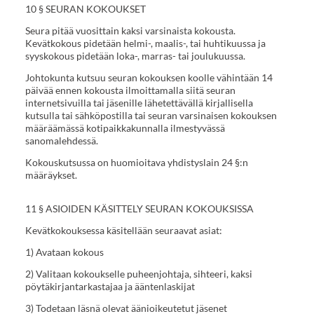
10 § SEURAN KOKOUKSET
Seura pitää vuosittain kaksi varsinaista kokousta.
Kevätkokous pidetään helmi-, maalis-, tai huhtikuussa ja
syyskokous pidetään loka-, marras- tai joulukuussa.
Johtokunta kutsuu seuran kokouksen koolle vähintään 14
päivää ennen kokousta ilmoittamalla siitä seuran
internetsivuilla tai jäsenille lähetettävällä kirjallisella
kutsulla tai sähköpostilla tai seuran varsinaisen kokouksen
määräämässä kotipaikkakunnalla ilmestyvässä
sanomalehdessä.
Kokouskutsussa on huomioitava yhdistyslain 24 §:n
määräykset.
11 § ASIOIDEN KÄSITTELY SEURAN KOKOUKSISSA
Kevätkokouksessa käsitellään seuraavat asiat:
1) Avataan kokous
2) Valitaan kokoukselle puheenjohtaja, sihteeri, kaksi
pöytäkirjantarkastajaa ja ääntenlaskijat
3) Todetaan läsnä olevat äänioikeutetut jäsenet