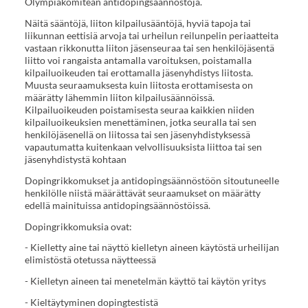
Olympiakomitean antidopingsäännöstöjä.
Näitä sääntöjä, liiton kilpailusääntöjä, hyviä tapoja tai
liikunnan eettisiä arvoja tai urheilun reilunpelin periaatteita
vastaan rikkonutta liiton jäsenseuraa tai sen henkilöjäsentä
liitto voi rangaista antamalla varoituksen, poistamalla
kilpailuoikeuden tai erottamalla jäsenyhdistys liitosta.
Muusta seuraamuksesta kuin liitosta erottamisesta on
määrätty lähemmin liiton kilpailusäännöissä.
Kilpailuoikeuden poistamisesta seuraa kaikkien niiden
kilpailuoikeuksien menettäminen, jotka seuralla tai sen
henkilöjäsenellä on liitossa tai sen jäsenyhdistyksessä
vapautumatta kuitenkaan velvollisuuksista liittoa tai sen
jäsenyhdistystä kohtaan
Dopingrikkomukset ja antidopingsäännöstöön sitoutuneelle
henkilölle niistä määrättävät seuraamukset on määrätty
edellä mainituissa antidopingsäännöstöissä.
Dopingrikkomuksia ovat:
- Kielletty aine tai näyttö kielletyn aineen käytöstä urheilijan
elimistöstä otetussa näytteessä
- Kielletyn aineen tai menetelmän käyttö tai käytön yritys
- Kieltäytyminen dopingtestistä