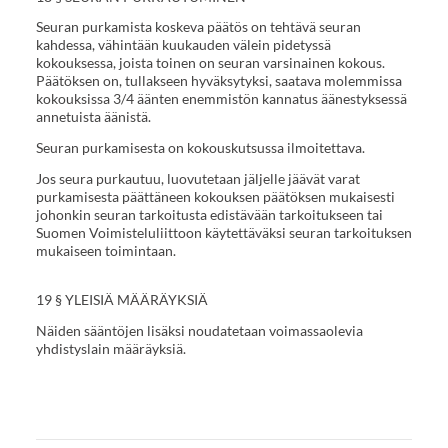
Seuran purkamista koskeva päätös on tehtävä seuran
kahdessa, vähintään kuukauden välein pidetyssä
kokouksessa, joista toinen on seuran varsinainen kokous.
Päätöksen on, tullakseen hyväksytyksi, saatava molemmissa
kokouksissa 3/4 äänten enemmistön kannatus äänestyksessä
annetuista äänistä.
Seuran purkamisesta on kokouskutsussa ilmoitettava.
Jos seura purkautuu, luovutetaan jäljelle jäävät varat
purkamisesta päättäneen kokouksen päätöksen mukaisesti
johonkin seuran tarkoitusta edistävään tarkoitukseen tai
Suomen Voimisteluliittoon käytettäväksi seuran tarkoituksen
mukaiseen toimintaan.
19 § YLEISIÄ MÄÄRÄYKSIÄ
Näiden sääntöjen lisäksi noudatetaan voimassaolevia
yhdistyslain määräyksiä.