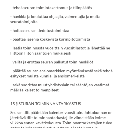
- tehdä seuran toimintakertomus ja tilinpäätös
- hankkia ja kouluttaa ohjaajia, valmentajia ja muita
seuratoimijoita
- hoitaa seuran tiedotustoimintaa
- päättää jäseniä koskevista kurinpitotoimista
- laatia toiminnasta vuosittain vuositilastot ja lähettää ne
liittoon liiton sääntöjen mukaisesti
- valita ja erottaa seuran palkatut toimihenkilöt
- päättää seuran ansiomerkkien myöntämisestä sekä tehdä
esitykset muista kunnia- ja ansiomerkeistä
- sekä suorittaa muut yhdistyslain tai sääntöjen vaatimat
määräaikaiset toimenpiteet.
15 § SEURAN TOIMINNANTARKASTUS
Seuran tilit päätetään kalenterivuosittain. Johtokunnan on
jätettävä tilit toiminnantarkastajille viimeistään kolme
viikkoa ennen kevätkokousta. Toiminnantarkastajien tulee
antaa toiminnantarkastuskertomus johtokunnalle