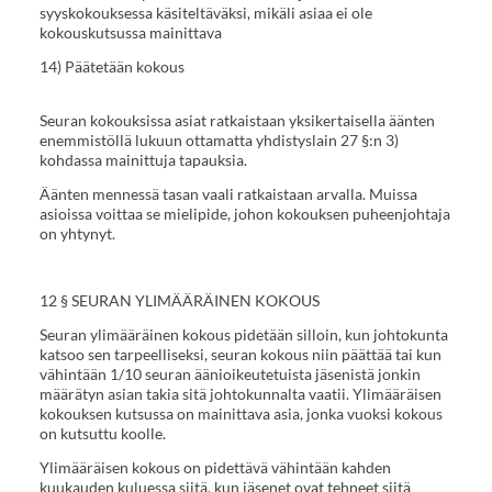
syyskokouksessa käsiteltäväksi, mikäli asiaa ei ole
kokouskutsussa mainittava
14) Päätetään kokous
Seuran kokouksissa asiat ratkaistaan yksikertaisella äänten
enemmistöllä lukuun ottamatta yhdistyslain 27 §:n 3)
kohdassa mainittuja tapauksia.
Äänten mennessä tasan vaali ratkaistaan arvalla. Muissa
asioissa voittaa se mielipide, johon kokouksen puheenjohtaja
on yhtynyt.
12 § SEURAN YLIMÄÄRÄINEN KOKOUS
Seuran ylimääräinen kokous pidetään silloin, kun johtokunta
katsoo sen tarpeelliseksi, seuran kokous niin päättää tai kun
vähintään 1/10 seuran äänioikeutetuista jäsenistä jonkin
määrätyn asian takia sitä johtokunnalta vaatii. Ylimääräisen
kokouksen kutsussa on mainittava asia, jonka vuoksi kokous
on kutsuttu koolle.
Ylimääräisen kokous on pidettävä vähintään kahden
kuukauden kuluessa siitä, kun jäsenet ovat tehneet siitä