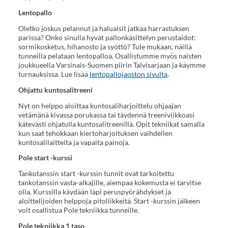
Lentopallo
Oletko joskus pelannut ja haluaisit jatkaa harrastuksen
parissa? Onko sinulla hyvät pallonkäsittelyn perustaidot:
sormikosketus, hihanosto ja syöttö? Tule mukaan, näillä
tunneilla pelataan lentopalloa. Osallistumme myös naisten
joukkueella Varsinais-Suomen piirin Talvisarjaan ja käymme
turnauksissa. Lue lisää
lentopallojaoston sivulta
.
Ohjattu kuntosalitreeni
Nyt on helppo aloittaa kuntosaliharjoittelu ohjaajan
vetämänä kivassa porukassa tai täydennä treeniviikkoasi
kätevästi ohjatulla kuntosalitreenillä. Opit tekniikat samalla
kun saat tehokkaan kiertoharjoituksen vaihdellen
kuntosalilaitteita ja vapaita painoja.
Pole start -kurssi
Tankotanssin start -kurssin tunnit ovat tarkoitettu
tankotanssin vasta-alkajille, aiempaa kokemusta ei tarvitse
olla. Kurssilla käydään läpi peruspyörähdykset ja
aloittelijoiden helppoja pitoliikkeitä. Start -kurssin jälkeen
voit osallistua Pole tekniikka tunneille.
Pole tekniikka 1 taso