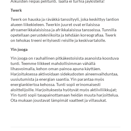
Aikuisten reipas pelitunti. Täällä ei turhia jäykistellä!
Twerk
Twerk on hauska ja räväkkä tanssityyli, joka keskittyy lantion
alueen liikekieleen. Twerkin juuret ovat erilaisissa
afroamerikkalaisisissa ja afrikkalaisissa tansseissa. Tunnilla
opetellaan perustekniikoita ja tehdään koreografiaa. Twerk
on tehokas treeni erityisesti reisille ja keskivartalolle.
Yin jooga
Yin jooga on rauhallinen pitkäkestoisista asanoista koostuva
tunti. Teemme liikkeet mahdollisimman vähällä
lihasvoimalla, kehon oman painoa apuna käyttäen.
Harjoituksessa aktivoidaan sidekudosten aineenvaihduntaa,
uusiutumista ja energian saantia. Yin parantaa myös
energiankiertoa kehossa. Tunti sopii erinomaisesti
aloittelijoille. Harjoituksesta hyötyvät myös aktiiviliikkujat;
Yin-tunti sopii tasapainottamaan heidän muuta harjoittelua.
Ota mukaan joustavat lämpimät vaatteet ja villasukat.