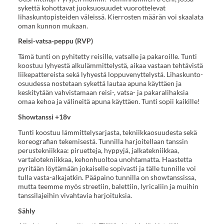
sykettä kohottavat juoksuosuudet vuorottelevat
lihaskuntopisteiden väleissä. Kierrosten määrän voi skaalata
oman kunnon mukaan.
Reisi-vatsa-peppu (RVP)
Tämä tunti on pyhitetty reisille, vatsalle ja pakaroille. Tunti
koostuu lyhyestä alkulämmittelystä, aikaa vastaan tehtävistä
liikepattereista sekä lyhyestä loppuvenyttelystä. Lihaskunto-
osuudessa nostetaan sykettä lautaa apuna käyttäen ja
keskitytään vahvistamaan reisi-, vatsa- ja pakaralihaksia
omaa kehoa ja välineitä apuna käyttäen. Tunti sopii kaikille!
Showtanssi +18v
Tunti koostuu lämmittelysarjasta, tekniikkaosuudesta sekä
koreografian tekemisestä. Tunnilla harjoitellaan tanssin
perustekniikkaa: piruetteja, hyppyjä, jalkatekniikkaa,
vartalotekniikkaa, kehonhuoltoa unohtamatta. Haastetta
pyritään löytämään jokaiselle sopivasti ja tälle tunnille voi
tulla vasta-alkajatkin. Pääpaino tunnilla on showtanssissa,
mutta teemme myös streetiin, balettiin, lyricaliin ja muihin
tanssilajeihin vivahtavia harjoituksia.
Sähly