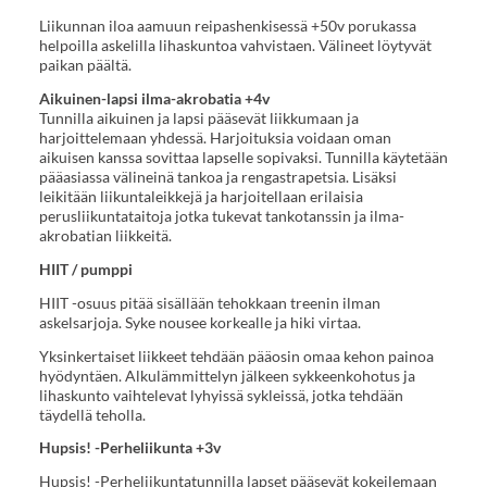
Liikunnan iloa aamuun reipashenkisessä +50v porukassa
helpoilla askelilla lihaskuntoa vahvistaen. Välineet löytyvät
paikan päältä.
Aikuinen-lapsi ilma-akrobatia +4v
Tunnilla aikuinen ja lapsi pääsevät liikkumaan ja
harjoittelemaan yhdessä. Harjoituksia voidaan oman
aikuisen kanssa sovittaa lapselle sopivaksi. Tunnilla käytetään
pääasiassa välineinä tankoa ja rengastrapetsia. Lisäksi
leikitään liikuntaleikkejä ja harjoitellaan erilaisia
perusliikuntataitoja jotka tukevat tankotanssin ja ilma-
akrobatian liikkeitä.
HIIT / pumppi
HIIT -osuus pitää sisällään tehokkaan treenin ilman
askelsarjoja. Syke nousee korkealle ja hiki virtaa.
Yksinkertaiset liikkeet tehdään pääosin omaa kehon painoa
hyödyntäen. Alkulämmittelyn jälkeen sykkeenkohotus ja
lihaskunto vaihtelevat lyhyissä sykleissä, jotka tehdään
täydellä teholla.
Hupsis! -Perheliikunta +3v
Hupsis! -Perheliikuntatunnilla lapset pääsevät kokeilemaan