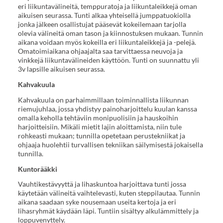
eri liikuntavälineitä, temppuratoja ja liikuntaleikkejä oman
aikuisen seurassa. Tunti alkaa yhteisellä jumppatuokiolla
jonka jälkeen osallistujat pääsevät kokeilemaan tarjolla
olevia välineitä oman tason ja kiinnostuksen mukaan. Tunnin
aikana voidaan myös kokeilla eri liikuntaleikkejä ja -pelejä.
Omatoimiaikana ohjaajalta saa tarvittaessa neuvoja ja
vinkkejä liikuntavälineiden käyttöön. Tunti on suunnattu yli
3v lapsille aikuisen seurassa.
Kahvakuula
Kahvakuula on parhaimmillaan toiminnallista liikunnan
riemujuhlaa, jossa yhdistyy painoharjoittelu kuulan kanssa
omalla keholla tehtäviin monipuolisiin ja hauskoihin
harjoitteisiin. Mikäli mietit lajin aloittamista, niin tule
rohkeasti mukaan; tunnilla opetetaan perustekniikat ja
ohjaaja huolehtii turvallisen tekniikan säilymisestä jokaisella
tunnilla.
Kuntorääkki
Vauhtikestävyyttä ja lihaskuntoa harjoittava tunti jossa
käytetään välineitä vaihtelevasti, kuten steppilautaa. Tunnin
aikana saadaan syke nousemaan useita kertoja ja eri
lihasryhmät käydään läpi. Tuntiin sisältyy alkulämmittely ja
loppuvenyttely.