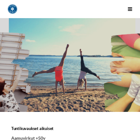
Siirry
Sivuston etusivulle
Vali
sivun
sisältöön
Tuntikuvaukset aikuiset
Aamuvirkut +50v