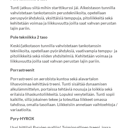
Tunti jatkuu siitä mihin starttikurssi jäi. Alkeistason tunnilla
vahvistetaan tankotanssin perustekniikoita, opetellaan
peruspyörähdyksiä, yksittäisiä temppuja, pitoliikkeitä sekä
kehitetään voimaa ja liikkuvuutta joilla saat vahvan perustan
lajin pariin.
Pole tekniikka 2 taso
Keski/jatkotason tunnilla vahvistetaan tankotanssin
tekniikoita, opetellaan pyörähdyksiä, vaativampia temppu- ja
pitoliikkeitä sekä niiden yhdsitelmiä. Kehitetään voimaa ja
liikkuvuutta joilla saat vahvan perustan lajin pariin.
Porrastreenit
Porrastreeni on aerobista kuntoa sekä alavartalon
lihasvoimaa kehittävä treeni. Tunti sisältää dynaamisen
alkulämmittelyn, portaissa tehtäviä nousuja ja loikkia sekä
erilaisia lihaskuntoliikkeitä. Lopuksi venytellään. Tunti sopii
kaikille, sillä jokainen tekee ja toteuttaa liikkeet omassa
tahdissa, omalla tasollaan. Liikkeisiin annetaan vaihtoehtoja /
variaatioita.
Pyry-HYROX
Uusi hittilaji Pyryjen malliin! Toiminnallinen treeni, jossa