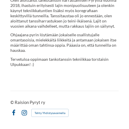
Olen aloittanut tankotanssin harrastamisen Pyryillä vuonna
2018, ihastuin erityisesti lajin monipuolisuuteen ja olenkin
käynyt tekniikkatuntien lisäksi myös koregrafiaan
keskittyvillä tunneilla. Tanssitaustaa oli jo ennestään, olen
aloittanut tanssiharrastuksen jo teini-ikäisenä. Lajit on
vuosien aikana vaihdelleet, mutta rakkaus lajiin on säilynyt.
Ohjaajana pyrin löytämään jokaiselle osallistujalle
omantasoisia, mielekkäitä liikkeitä ja antamaan jokaisen itse
määrittää oman tahtinsa oppia. Pääasia on, että tunneilla on
hauskaa.
Tervetuloa oppimaan tankotanssin tekniikkaa torstaisin
Ulpukkaan! :)
©
Raision Pyryt ry
Tehty Yhdistysavaimella
Facebook
Instagram